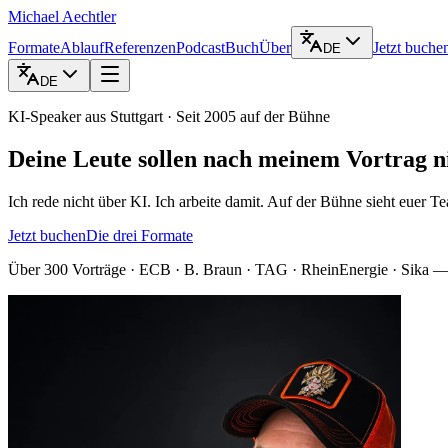
Michael Aechtler
Formate
Ablauf
Referenzen
Podcast
Buch
Über
Jetzt buche
DE
DE
KI-Speaker aus Stuttgart · Seit 2005 auf der Bühne
Deine Leute sollen nach meinem Vortrag ni
Ich rede nicht über KI. Ich arbeite damit. Auf der Bühne sieht euer T
Jetzt buchen
Die drei Formate
Über 300 Vorträge · ECB · B. Braun · TAG · RheinEnergie · Sika
— 