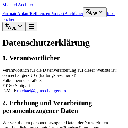
Michael Aechtler
Formate
Ablauf
Referenzen
Podcast
Buch
Über
Jetzt
DE
buchen
DE
Datenschutzerklärung
1. Verantwortlicher
Verantwortlich für die Datenverarbeitung auf dieser Website ist:
Gamechangerz UG (haftungsbeschränkt)
Falbenhennenstraße 8
70180 Stuttgart
E-Mail:
michael@gamechangerz.io
2. Erhebung und Verarbeitung
personenbezogener Daten
Wir verarbeiten personenbezogene Daten der Nutzer:innen
grundsätzlich nur, soweit dies zur Bereitstellung einer