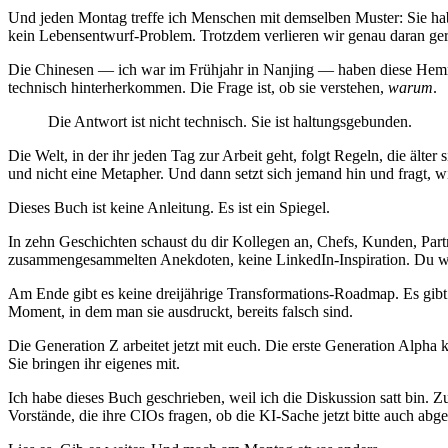
Und jeden Montag treffe ich Menschen mit demselben Muster: Sie habe
kein Lebensentwurf-Problem. Trotzdem verlieren wir genau daran ge
Die Chinesen — ich war im Frühjahr in Nanjing — haben diese Hemmun
technisch hinterherkommen. Die Frage ist, ob sie verstehen,
warum
.
Die Antwort ist nicht technisch. Sie ist haltungsgebunden.
Die Welt, in der ihr jeden Tag zur Arbeit geht, folgt Regeln, die ält
und nicht eine Metapher. Und dann setzt sich jemand hin und fragt, w
Dieses Buch ist keine Anleitung. Es ist ein Spiegel.
In zehn Geschichten schaust du dir Kollegen an, Chefs, Kunden, Partn
zusammengesammelten Anekdoten, keine LinkedIn-Inspiration. Du wirs
Am Ende gibt es keine dreijährige Transformations-Roadmap. Es gibt 
Moment, in dem man sie ausdruckt, bereits falsch sind.
Die Generation Z arbeitet jetzt mit euch. Die erste Generation Alpha
Sie bringen ihr eigenes mit.
Ich habe dieses Buch geschrieben, weil ich die Diskussion satt bin. 
Vorstände, die ihre CIOs fragen, ob die KI-Sache jetzt bitte auch ab