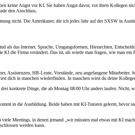
n keine Angst vor KI. Sie haben Angst davor, vor ihren Kollegen nich
rade den Anschluss.
g nicht. Die Amerikaner, die ich jedes Jahr auf der SXSW in Austin t
er sind als das Internet. Sprache, Umgangsformen, Hierarchien, Entschei
ie KI die Firma verändert. Das ist, als würde man fragen, wie man ein 
er, Assistenzen, HR-Leute, Vorstände, neu angefangene Mitarbeiter. Jede
t dich in manchen wiederfinden. In manchen wirst du deine Kollegen 
drei konkrete Dinge, die ab Montag 08:00 Uhr anders laufen. Nicht, we
 kommt in die Ausbildung. Beide haben mit KI-Tutoren gelernt, bevor si
Zu viele Meetings, in denen jemand „wir müssten mal etwas mit KI mach
geschlossen werden kann.